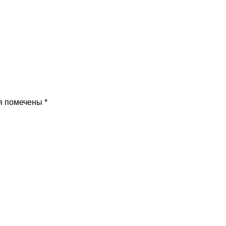
я помечены
*