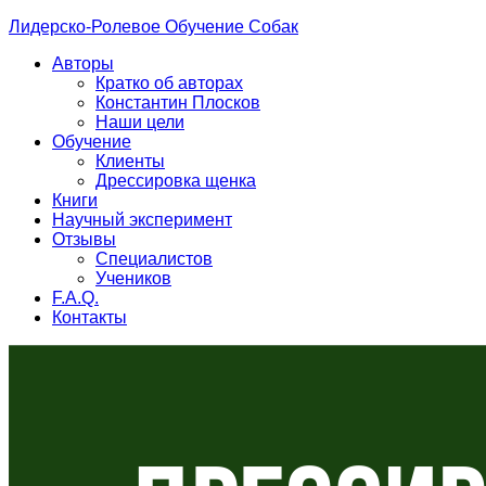
Лидерско-Ролевое Обучение Собак
Авторы
Кратко об авторах
Константин Плосков
Наши цели
Обучение
Клиенты
Дрессировка щенка
Книги
Научный эксперимент
Отзывы
Специалистов
Учеников
F.A.Q.
Контакты