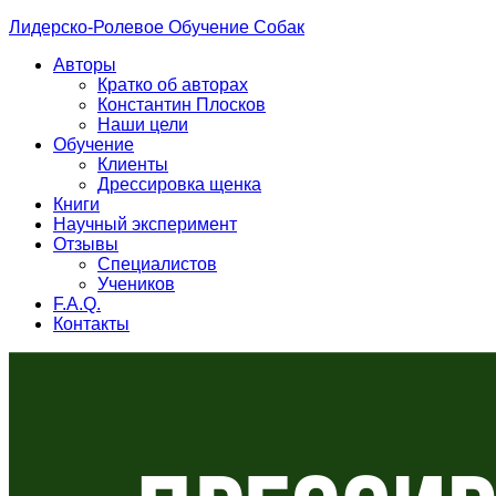
Лидерско-Ролевое Обучение Собак
Авторы
Кратко об авторах
Константин Плосков
Наши цели
Обучение
Клиенты
Дрессировка щенка
Книги
Научный эксперимент
Отзывы
Специалистов
Учеников
F.A.Q.
Контакты