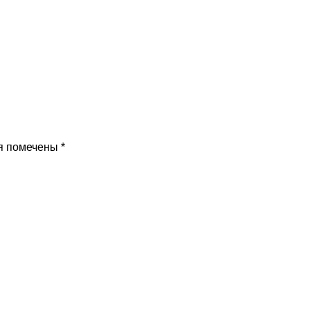
я помечены
*