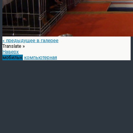
« предыдущее в галерее
Translate »
Наверх
мобильн.
компьютерная