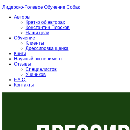
Лидерско-Ролевое Обучение Собак
Авторы
Кратко об авторах
Константин Плосков
Наши цели
Обучение
Клиенты
Дрессировка щенка
Книги
Научный эксперимент
Отзывы
Специалистов
Учеников
F.A.Q.
Контакты