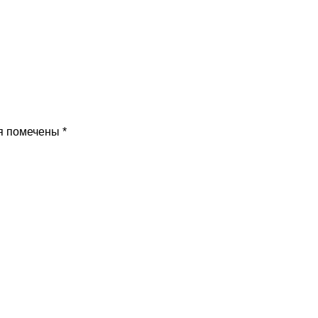
я помечены
*