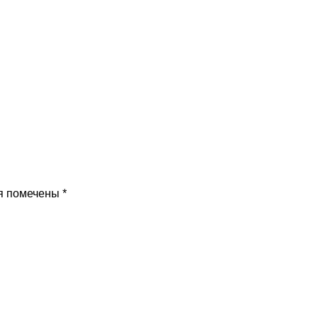
я помечены
*