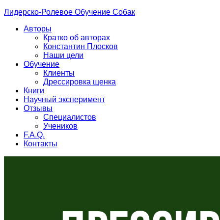
Лидерско-Ролевое Обучение Собак
Авторы
Кратко об авторах
Константин Плосков
Наши цели
Обучение
Клиенты
Дрессировка щенка
Книги
Научный эксперимент
Отзывы
Специалистов
Учеников
F.A.Q.
Контакты