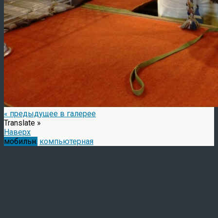
« предыдущее в галерее
Translate »
Наверх
мобильн.
компьютерная