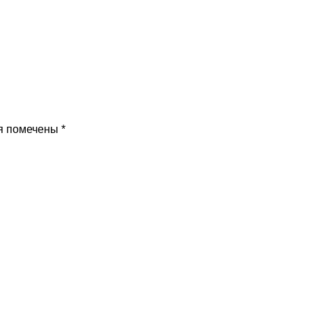
я помечены
*