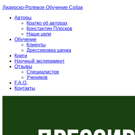
Лидерско-Ролевое Обучение Собак
Авторы
Кратко об авторах
Константин Плосков
Наши цели
Обучение
Клиенты
Дрессировка щенка
Книги
Научный эксперимент
Отзывы
Специалистов
Учеников
F.A.Q.
Контакты