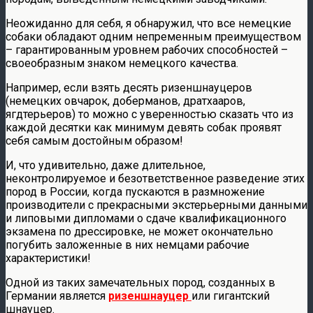
Неожиданно для себя, я обнаружил, что все немецкие
собаки обладают одним непременным преимуществом
– гарантированным уровнем рабочих способностей –
своеобразным знаком немецкого качества.
Например, если взять десять ризеншнауцеров
(немецких овчарок, доберманов, дратхааров,
ягдтерьеров) то можно с уверенностью сказать что из
каждой десятки как минимум девять собак проявят
себя самым достойным образом!
И, что удивительно, даже длительное,
неконтролируемое и безответственное разведение этих
пород в России, когда пускаются в размножение
производители с прекрасными экстерьерными данными
и липовыми дипломами о сдаче квалификационного
экзамена по дрессировке, не может окончательно
погубить заложенные в них немцами рабочие
характеристики!
Одной из таких замечательных пород, созданных в
Германии является
ризеншнауцер
или гигантский
шнауцер.