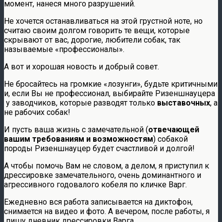
момент, нанеся много разрушений.
Не хочется останавливаться на этой грустной ноте, но
считаю своим долгом говорить те вещи, которые
скрывают от вас, дорогие, любители собак, так
называемые «профессионалы».
А вот и хорошая новость и добрый совет.
Не бросайтесь на громкие «лозунги», будьте критичными
и, если Вы не профессионал, выбирайте Ризеншнауцера
у заводчиков, которые разводят только
выставочных
, а
не рабочих собак!
И пусть ваша жизнь с замечательной (
отвечающей
вашим требованиям и возможностям
) собакой
породы Ризеншнауцер будет счастливой и долгой!
А чтобы помочь Вам не словом, а делом, я приступил к
дрессировке замечательного, очень доминантного и
агрессивного годовалого кобеля по кличке Варг.
Ежедневно вся работа записывается на диктофон,
снимается на видео и фото. А вечером, после работы, я
пишу дневник дрессировки Варга.