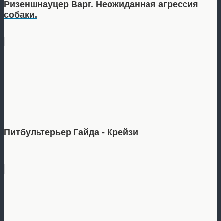
Ризеншнауцер Варг. Неожиданная агрессия
собаки.
Питбультерьер Гайда - Крейзи