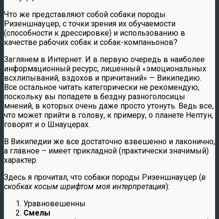
Что же представляют собой собаки породы
Ризеншнауцер, с точки зрения их обучаемости
(способности к дрессировке) и использованию в
качестве рабочих собак и собак-компаньонов?
Заглянем в Интернет. И в первую очередь в наиболее
информационный ресурс, лишенный «эмоциональных
всхлипываний, вздохов и причитаний» — Википедию.
Все остальное читать категорически не рекомендую,
поскольку вы попадете в бездну разноголосицы
мнений, в которых очень даже просто утонуть. Ведь все,
что может прийти в голову, к примеру, о планете Нептун,
говорят и о Шнауцерах.
В Википедии же все достаточно взвешенно и лаконично,
а главное – имеет прикладной (практически значимый)
характер.
Здесь я прочитал, что собаки породы Ризеншнауцер (
в
скобках косым шрифтом моя интерпретация
):
Уравновешенны
Смелы