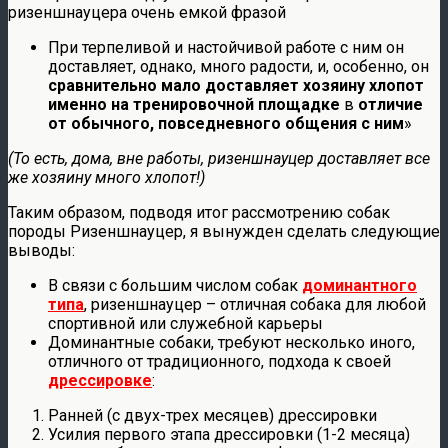
ризеншнауцера очень емкой фразой
При терпеливой и настойчивой работе с ним он
доставляет, однако, много радости, и, особенно, он
сравнительно мало доставляет хозяину хлопот
именно на тренировочной площадке
в
отличие
от обычного, повседневного общения с ним
»
(То есть, дома, вне работы, ризеншнауцер доставляет все
же хозяину много хлопот!)
Таким образом, подводя итог рассмотрению собак
породы Ризеншнауцер, я вынужден сделать следующие
выводы:
В связи с большим числом собак
доминантного
типа
, ризеншнауцер – отличная собака для любой
спортивной или служебной карьеры
Доминантные собаки, требуют несколько иного,
отличного от традиционного, подхода к своей
дрессировке
:
Ранней (с двух-трех месяцев) дрессировки
Усилия первого этапа дрессировки (1-2 месяца)