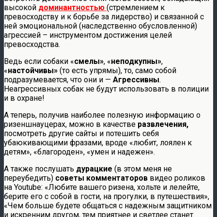
высокой
доминантностью
(стремлением к
превосходству и к борьбе за лидерство) и связанной с
ней эмоциональной (наследственно обусловленной)
агрессией – инструментом достижения целей
превосходства.
Ведь если собаки «
смелы»
, «
неподкупны»
,
«
настойчивы»
(то есть упрямы), то, само собой
подразумевается, что они и —
Агрессивны
.
Неагрессивных собак не будут использовать в полиции
и в охране!
А теперь, получив наиболее полезную информацию о
ризеншнауцерах, можно в качестве
развлечения,
посмотреть другие сайты и потешить себя
убаюкивающими фразами, вроде «любит, лоялен к
детям», «благороден», «умен и надежен».
А также послушать
дурацкие
(в этом меня не
переубедить)
советы комментаторов
видео роликов
на Youtube: «Любите вашего ризена, хольте и лелейте,
берите его с собой в гости, на прогулки, в путешествия»,
«Чем больше будете общаться с надежным защитником
и искренним другом, тем приятнее и светлее станет