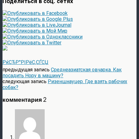
Поделиться в соц. сетях
РќСЂР°РІРёС‚СЃСЏ
предыдущая запись
Среднеазиатская овчарка. Как
посадить Нору в машину?
следующая запись
Ризеншнауцер. Где взять рабочих
собак?
комментария 2