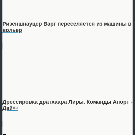
Ризеншнауцер Варг переселяется из машины в
вольер
Дрессировка дратхаара Лиры. Команды Апорт -
Дай￼