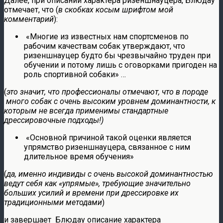
Далее, при описании характера ризеншнауцера, Блюдау
отмечает, что (
в скобках косым шрифтом мой
комментарий
):
«Многие из известных нам спортсменов по
рабочим качествам собак утверждают, что
ризеншнауцер будто бы чрезвычайно труден при
обучении и потому лишь с оговорками пригоден на
роль спортивной собаки» …
(
это значит, что профессионалы отмечают, что в породе
много собак с очень высоким уровнем доминантности, к
которым не всегда применимы стандартные
дрессировочные подходы!)
«Основной причиной такой оценки является
упрямство ризеншнауцера, связанное с ним
длительное время обучения»
(
да, именно индивиды с очень высокой доминантностью
ведут себя как «упрямые», требующие значительно
больших усилий и времени при дрессировке их
традиционными методами
)
и завершает Блюдау описание характера