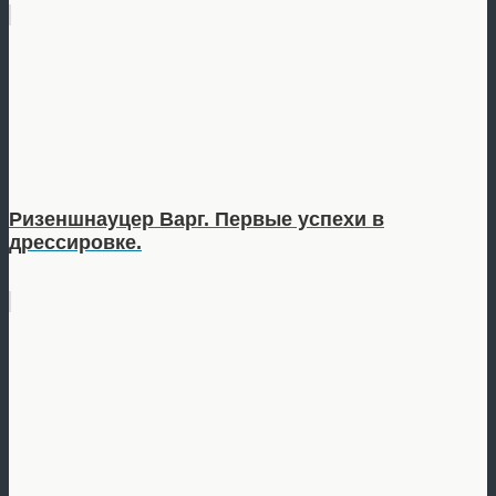
Ризеншнауцер Варг. Первые успехи в
дрессировке.