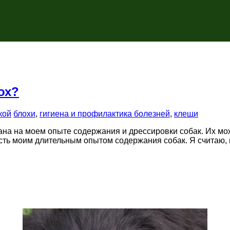
ох?
кой
блохи
,
гигиена и профилактика болезней
,
клещи
а на моем опыте содержания и дрессировки собак. Их можн
есть моим длительным опытом содержания собак. Я считаю