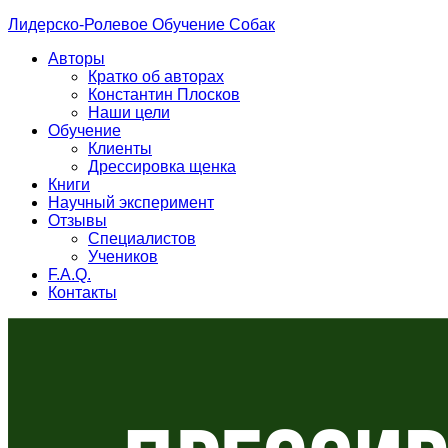
Лидерско-Ролевое Обучение Собак
Авторы
Кратко об авторах
Константин Плосков
Наши цели
Обучение
Клиенты
Дрессировка щенка
Книги
Научный эксперимент
Отзывы
Специалистов
Учеников
F.A.Q.
Контакты