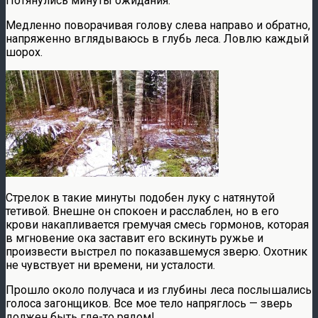
Потянулись минуты ожидания.
Медленно поворачивая голову слева направо и обратно,
напряженно вглядываюсь в глубь леса. Ловлю каждый
шорох.
Стрелок в такие минуты подобен луку с натянутой
тетивой. Внешне он спокоен и расслаблен, но в его
крови накапливается гремучая смесь гормонов, которая
в мгновение ока заставит его вскинуть ружье и
произвести выстрел по показавшемуся зверю. Охотник
не чувствует ни времени, ни усталости.
Прошло около получаса и из глубины леса послышались
голоса загонщиков. Все мое тело напряглось — зверь
должен быть где-то рядом!