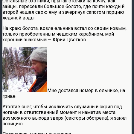
Остальные охотники, прыгая с кочки на кочку, как
зайцы, пересекли большое болото, где почти каждый
второй нашел свою яму и зачерпнул сапогом порцию
ледяной воды.
На краю болота, возле ельника встал со своим новым,
только приобретенным чешским карабином, мой
хороший знакомый — Юрий Цветков.
Мне достался номер в ельнике, на
гриве.
Утоптав снег, чтобы исключить случайный скрип под
ногами в ответственный момент и наметив места
возможного выхода зверя (секторы обстрела), я занял
позицию.