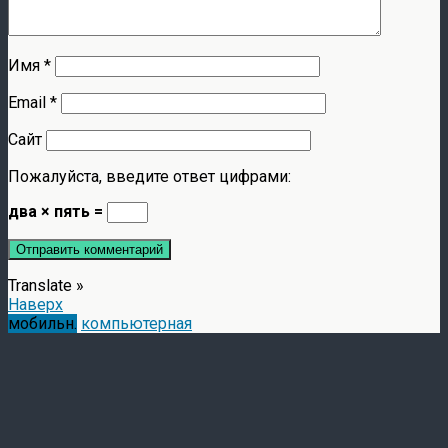
Имя
*
Email
*
Сайт
Пожалуйста, введите ответ цифрами:
два × пять =
Translate »
Наверх
мобильн.
компьютерная