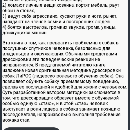
2) ломают личные вещи хозяина, портят мебель, рвут
обои на стенах,
3) ведут себя агрессивно, кусают руки и ноги, рычат,
нападают на членов семьи и посторонних людей,
4) боятся выстрелов, громких звуков, грома, улицы,
движущихся машин.
Эта книга о том, как превратить проблемных собак в
послушных спутников человека, безопасных для
владельцев и окружающих. Обычными средствами
дрессировки эти поведенческие реакции не
исправляются. В предлагаемой читателю книге
изложена новая оригинальная методика дрессировки
собак ЛиРОС (лидерско-ролевого обучения собак). Она
позволяет обучить собаку приемлемому поведению,
сделав ее послушной и удобной для жизни с человеком.
Суть разработанной автором методики заключается в
том, что дрессировщик образует вместе с обучаемой
особью единую «стаю», и в этой «стае» человек
выступает в роли лидера, а собака занимает позицию
последователя, непроизвольно выполняя требования
вожака стаи.