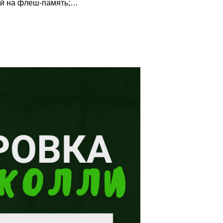
ный на флеш-память;…