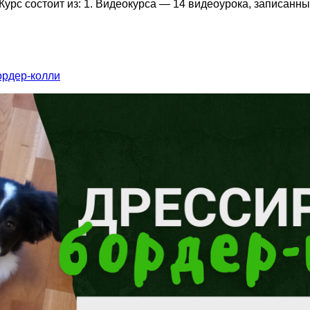
 Курс состоит из: 1. Видеокурса — 14 видеоурока, записан
ордер-колли