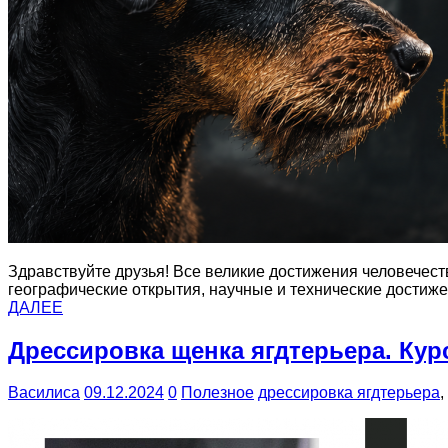
Здравствуйте друзья! Все великие достижения человечест
географические открытия, научные и технические достиж
ДАЛЕЕ
Дрессировка щенка ягдтерьера. Ку
Василиса
09.12.2024
0
Полезное
дрессировка ягдтерьера
,