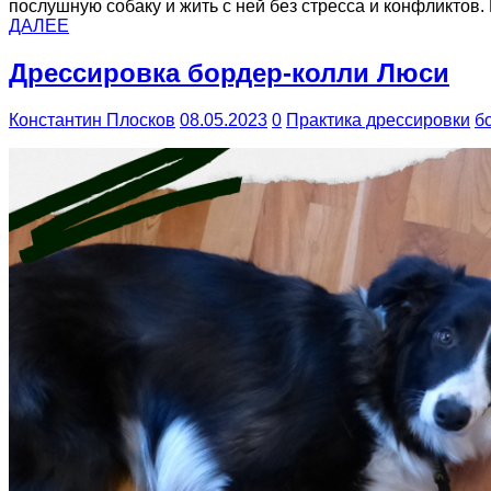
послушную собаку и жить с ней без стресса и конфликтов.
ДАЛЕЕ
Дрессировка бордер-колли Люси
Константин Плосков
08.05.2023
0
Практика дрессировки
б