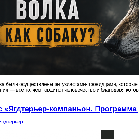
ва были осуществлены энтузиастами-провидцами, которые ч
ения — все то, чем гордится человечество и благодаря ко
рс «Ягдтерьер-компаньон. Программ
ягдтерьер