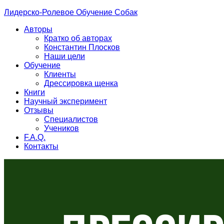
Лидерско-Ролевое Обучение Собак
Авторы
Кратко об авторах
Константин Плосков
Наши цели
Обучение
Клиенты
Дрессировка щенка
Книги
Научный эксперимент
Отзывы
Специалистов
Учеников
F.A.Q.
Контакты