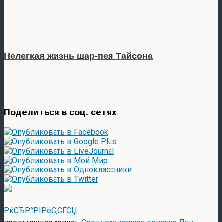
Нелегкая жизнь шар-пея Тайсона
Поделиться в соц. сетях
РќСЂР°РІРёС‚СЃСЏ