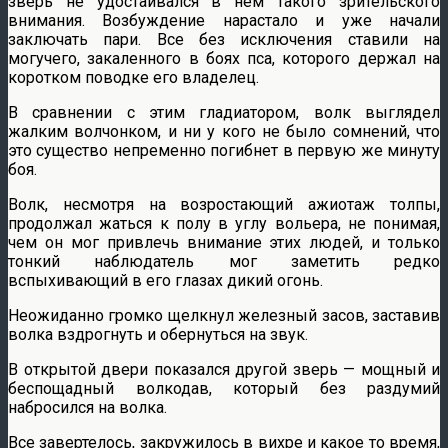
зверь не удостаивался в нем такого зрительского
внимания. Возбуждение нарастало и уже начали
заключать пари. Все без исключения ставили на
могучего, закаленного в боях пса, которого держал на
коротком поводке его владелец.
В сравнении с этим гладиатором, волк выглядел
жалким волчонком, и ни у кого не было сомнений, что
это существо непременно погибнет в первую же минуту
боя.
Волк, несмотря на возростающий ажиотаж толпы,
продолжал жаться к полу в углу вольера, не понимая,
чем он мог привлечь внимание этих людей, и только
тонкий наблюдатель мог заметить редко
вспыхивающий в его глазах дикий огонь.
Неожиданно громко щелкнул железный засов, заставив
волка вздрогнуть и обернуться на звук.
В открытой двери показался другой зверь — мощный и
беспощадный волкодав, который без раздумий
набросился на волка.
Все завертелось, закружилось в вихре и какое то время,