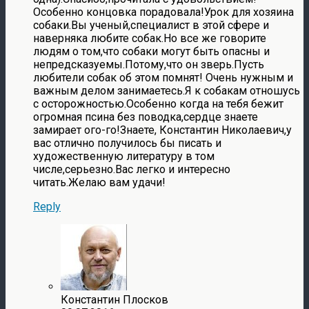
Особенно концовка порадовала!Урок для хозяина
собаки.Вы ученый,специалист в этой сфере и
наверняка любите собак.Но все же говорите
людям о том,что собаки могут быть опасны и
непредсказуемы.Потому,что он зверь.Пусть
любители собак об этом помнят! Очень нужным и
важным делом занимаетесь.Я к собакам отношусь
с осторожностью.Особенно когда на тебя бежит
огромная псина без поводка,сердце знаете
замирает ого-го!Знаете, Константин Николаевич,у
вас отлично получилось бы писать и
художественную литературу в том
числе,серьезно.Вас легко и интересно
читать.Желаю вам удачи!
Reply
Константин Плосков