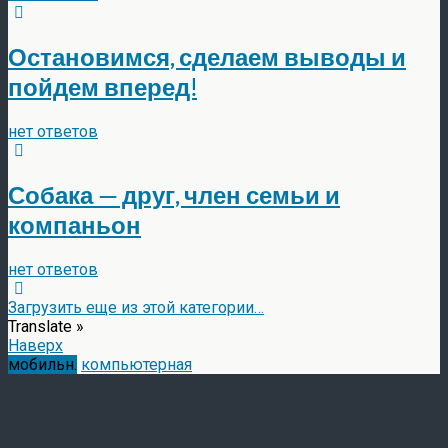
Остановимся, сделаем выводы и
пойдем вперед!
нет ответов
Собака — друг, член семьи и
компаньон
нет ответов
Загрузить еще из этой категории…
Translate »
Наверх
мобильн.
компьютерная