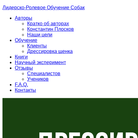
Лидерско-Ролевое Обучение Собак
Авторы
Кратко об авторах
Константин Плосков
Наши цели
Обучение
Клиенты
Дрессировка щенка
Книги
Научный эксперимент
Отзывы
Специалистов
Учеников
F.A.Q.
Контакты