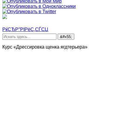
РќСЂР°РІРёС‚СЃСЏ
Курс «Дрессировка щенка ягдтерьера»