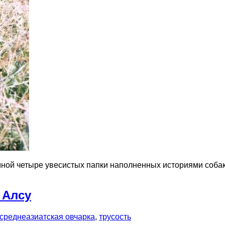
мной четыре увесистых папки наполненных историями собак
 Алсу
среднеазиатская овчарка
,
трусость