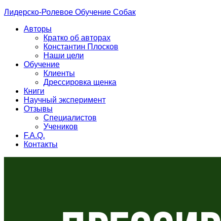
Лидерско-Ролевое Обучение Собак
Авторы
Кратко об авторах
Константин Плосков
Наши цели
Обучение
Клиенты
Дрессировка щенка
Книги
Научный эксперимент
Отзывы
Специалистов
Учеников
F.A.Q.
Контакты