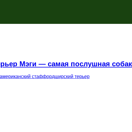
рьер Мэги — самая послушная собак
американский стаффордширский терьер