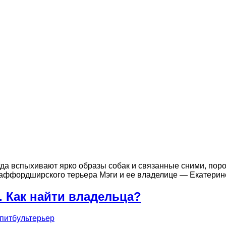
огда вспыхивают ярко образы собак и связанные сними, пор
таффордширского терьера Мэги и ее владелице — Екатерин
 Как найти владельца?
питбультерьер