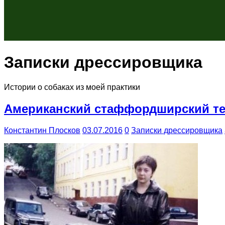
Записки дрессировщика
Истории о собаках из моей практики
Американский стаффордширский те
Константин Плосков
03.07.2016
0
Записки дрессировщика