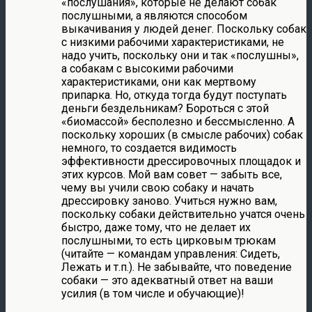
«послушания», которые не делают собак
послушными, а являются способом
выкачивания у людей денег. Поскольку собак
с низкими рабочими характеристиками, не
надо учить, поскольку они и так «послушны»,
а собакам с высокими рабочими
характеристиками, они как мертвому
припарка. Но, откуда тогда будут поступать
деньги бездельникам? Бороться с этой
«биомассой» бесполезно и бессмысленно. А
поскольку хороших (в смысле рабочих) собак
немного, то создается видимость
эффективности дрессировочных площадок и
этих курсов. Мой вам совет — забыть все,
чему вы учили свою собаку и начать
дрессировку заново. Учиться нужно вам,
поскольку собаки действительно учатся очень
быстро, даже тому, что не делает их
послушными, то есть цирковым трюкам
(читайте — командам управления: Сидеть,
Лежать и т.п.). Не забывайте, что поведение
собаки — это адекватный ответ на ваши
усилия (в том числе и обучающие)!