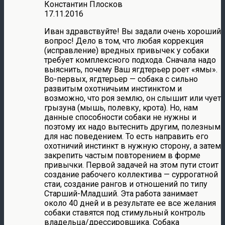
Константин Плосков
17.11.2016
Иван здравствуйте! Вы задали очень хороший
вопрос! Дело в том, что любая коррекция
(исправление) вредных привычек у собаки
требует комплексного подхода. Сначала надо
выяснить, почему Ваш ягдтерьер роет «ямы».
Во-первых, ягдтерьер — собака с сильно
развитым охотничьим инстинктом и
возможно, что роя землю, он слышит или чует
грызуна (мышь, полевку, крота). Но, нам
данные способности собаки не нужны и
поэтому их надо вытеснить другим, полезным
для нас поведением. То есть направить его
охотничий инстинкт в нужную сторону, а затем
закрепить частым повторением в форме
привычки. Первой задачей на этом пути стоит
создание рабочего коллектива — суррогатной
стаи, создание рангов и отношений по типу
Старший-Младший. Эта работа занимает
около 40 дней и в результате ее все желания
собаки ставятся под стимульный контроль
владельца/дрессировщика. Собака