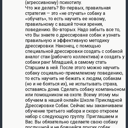
(агрессивному) психотипу.
Что же делать? Во-первых, правильная
стратегия — это «не отучать» собаку а
«обучать», то есть научить ее новому,
правильному с вашей точки зрения,
поведению. Во-вторых. Надо забыть все то,
что Вы знаете о дрессировке собак и узнать
правильную и эффективную методику
дрессировки. Наконец, с помощью
специальной дрессировки создать с собакой
аналог стаи (рабочего коллектива) и создать у
собаки ранг Младшей, а самому стать
Старшим в ней. После этого можно научить
собаку социально-приемлемому поведению,
то есть научить не бежать к людям, собакам
(но и не бояться их), не испытывать страха,
оставаясь дома. Сделать собаку компаньоном
или помощником на охоте. Всему этому мы
обучаем в нашей онлайн Школе Прикладной
Дрессировке Собак. Сейчас мы заканчиваем
обучение третьего набора и скоро откроем
набор с следующую группу. Приглашаем и
Вас. Вы обязательно сделаете свою собаку
послушной и не боящейся других собак.