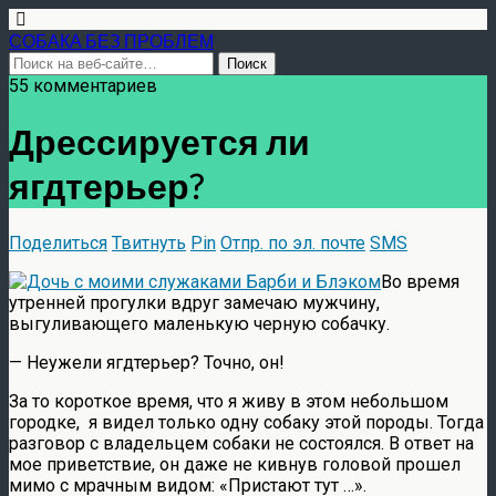
СОБАКА БЕЗ ПРОБЛЕМ
55 комментариев
Дрессируется ли
ягдтерьер?
Поделиться
Твитнуть
Pin
Отпр. по эл. почте
SMS
Во время
утренней прогулки вдруг замечаю мужчину,
выгуливающего маленькую черную собачку.
— Неужели ягдтерьер? Точно, он!
За то короткое время, что я живу в этом небольшом
городке, я видел только одну собаку этой породы. Тогда
разговор с владельцем собаки не состоялся. В ответ на
мое приветствие, он даже не кивнув головой прошел
мимо с мрачным видом: «Пристают тут …».