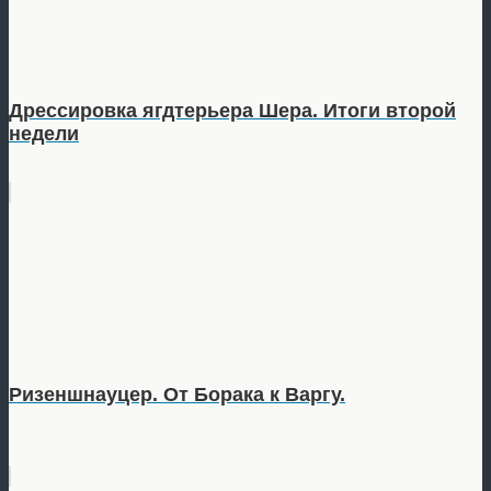
Дрессировка ягдтерьера Шера. Итоги второй
недели
Ризеншнауцер. От Борака к Варгу.