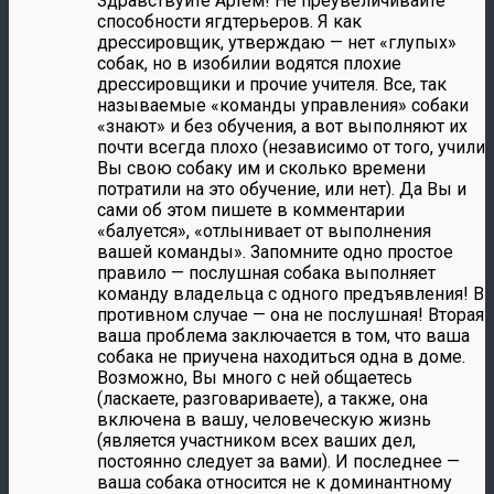
Здравствуйте Артем! Не преувеличивайте
способности ягдтерьеров. Я как
дрессировщик, утверждаю — нет «глупых»
собак, но в изобилии водятся плохие
дрессировщики и прочие учителя. Все, так
называемые «команды управления» собаки
«знают» и без обучения, а вот выполняют их
почти всегда плохо (независимо от того, учили
Вы свою собаку им и сколько времени
потратили на это обучение, или нет). Да Вы и
сами об этом пишете в комментарии
«балуется», «отлынивает от выполнения
вашей команды». Запомните одно простое
правило — послушная собака выполняет
команду владельца с одного предъявления! В
противном случае — она не послушная! Вторая
ваша проблема заключается в том, что ваша
собака не приучена находиться одна в доме.
Возможно, Вы много с ней общаетесь
(ласкаете, разговариваете), а также, она
включена в вашу, человеческую жизнь
(является участником всех ваших дел,
постоянно следует за вами). И последнее —
ваша собака относится не к доминантному