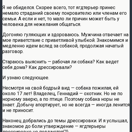
Я не обиделся. Скорее всего, тот ягдтерьер принес
немало страданий своему покровителю или членам его
семьи. А если и нет, то мало ли причин может быть у
человека для нежелания общаться.
Догоняю гуляющих и здороваюсь. Мужчина отвечает на
мое приветствие с приветливой улыбкой. Знакомимся и
медленно идем вслед за собакой, продолжая начатый
разговор.
Стараюсь выяснить — рабочая ли собака? Как ведет
себя дома? Как дрессировали?
И узнаю следующее.
Несмотря на свой бодрый вид — собака пожилая, ей
около 17 лет! Владелец, Геннадий — охотник. Но не по
норному зверю, а по птице. Поэтому собака норы не
знает. Добычу апортирует, но не всегда — иногда ленится
и не приносит.
Наконец добрались до темы дрессировки. И я услышал,
знакомое до боли утверждение — ягдтерьеры
дрессировке не поддаются(?).