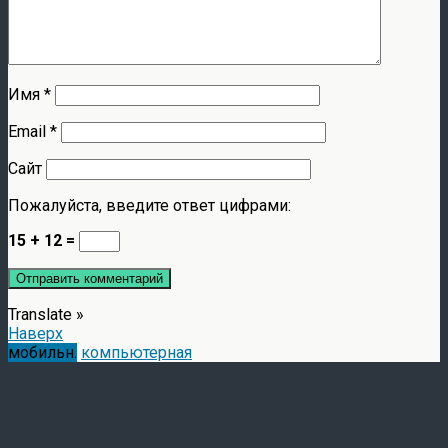
Имя
*
Email
*
Сайт
Пожалуйста, введите ответ цифрами:
15 + 12 =
Translate »
Наверх
мобильн.
компьютерная