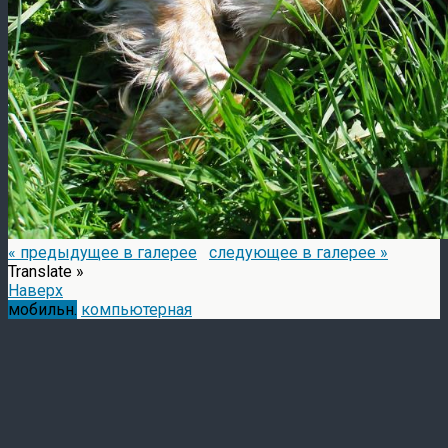
« предыдущее в галерее
следующее в галерее »
Translate »
Наверх
мобильн.
компьютерная