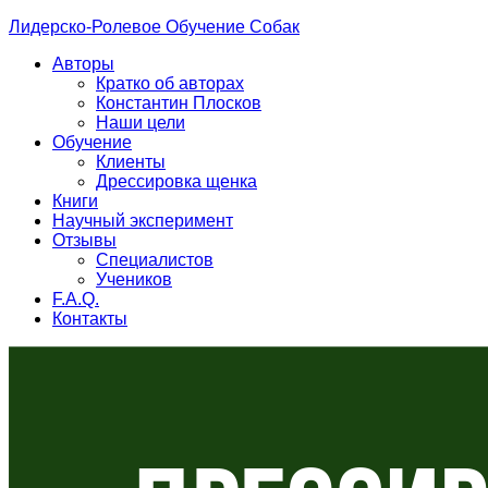
Лидерско-Ролевое Обучение Собак
Авторы
Кратко об авторах
Константин Плосков
Наши цели
Обучение
Клиенты
Дрессировка щенка
Книги
Научный эксперимент
Отзывы
Специалистов
Учеников
F.A.Q.
Контакты