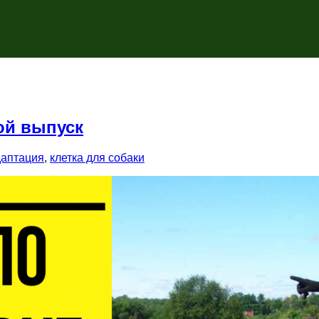
ой выпуск
даптация
,
клетка для собаки