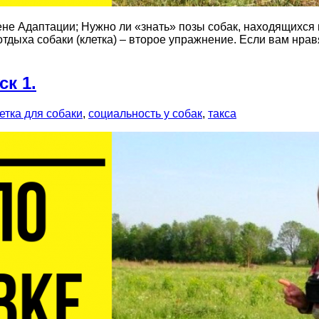
не Адаптации; Нужно ли «знать» позы собак, находящихся 
отдыха собаки (клетка) – второе упражнение. Если вам нра
к 1.
етка для собаки
,
социальность у собак
,
такса