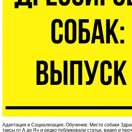
Адаптация и Социализация, Обучение. Место собаки Здра
таксы от А до Я» и редко публиковали статьи, видео и п