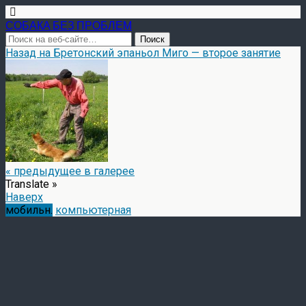
СОБАКА БЕЗ ПРОБЛЕМ
Назад на Бретонский эпаньол Миго — второе занятие
« предыдущее в галерее
Translate »
Наверх
мобильн.
компьютерная