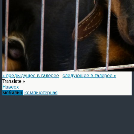
« предыдущее в галерее
следующее в галерее »
Translate »
Наверх
мобильн.
компьютерная