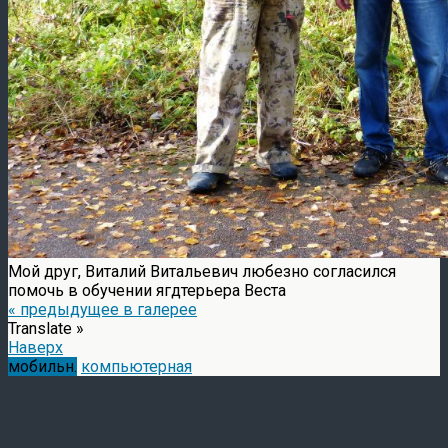
Мой друг, Виталий Витальевич любезно согласился
помочь в обучении ягдтерьера Веста
« предыдущее в галерее
Translate »
Наверх
мобильн.
компьютерная