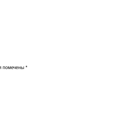
я помечены
*