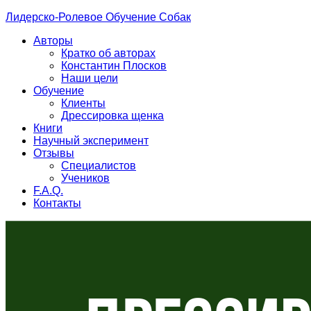
Лидерско-Ролевое Обучение Собак
Авторы
Кратко об авторах
Константин Плосков
Наши цели
Обучение
Клиенты
Дрессировка щенка
Книги
Научный эксперимент
Отзывы
Специалистов
Учеников
F.A.Q.
Контакты