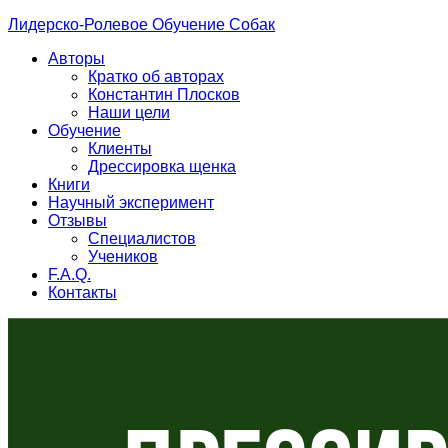
Лидерско-Ролевое Обучение Собак
Авторы
Кратко об авторах
Константин Плосков
Наши цели
Обучение
Клиенты
Дрессировка щенка
Книги
Научный эксперимент
Отзывы
Специалистов
Учеников
F.A.Q.
Контакты