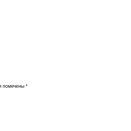
я помечены
*