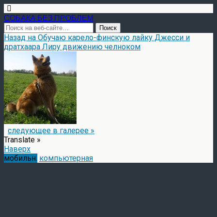
СОБАКА БЕЗ ПРОБЛЕМ
Назад на Обучаю карело-финскую лайку Джесси и
дратхаара Лиру движению челноком
следующее в галерее »
Translate »
Наверх
мобильн.
компьютерная