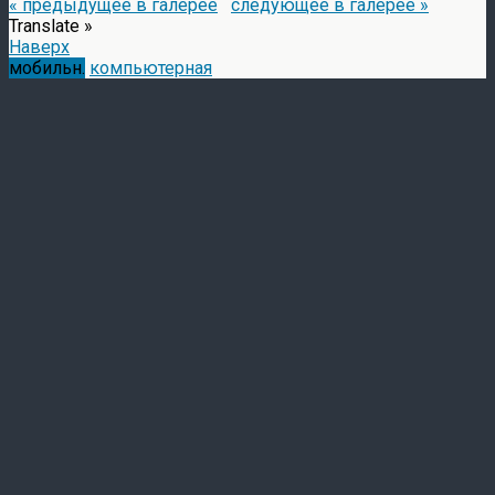
« предыдущее в галерее
следующее в галерее »
Translate »
Наверх
мобильн.
компьютерная