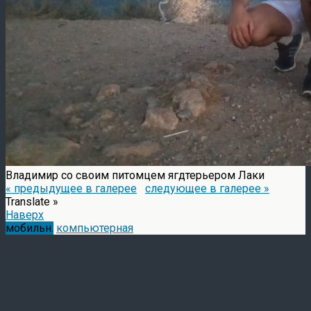
Владимир со своим питомцем ягдтерьером Лаки
« предыдущее в галерее
следующее в галерее »
Translate »
Наверх
мобильн.
компьютерная