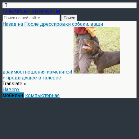
СОБАКА БЕЗ ПРОБЛЕМ
Назад на После дрессировки собаки, ваши
взаимоотношения изменятся!
« предыдущее в галерее
Translate »
Наверх
мобильн.
компьютерная