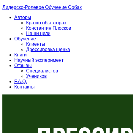
Лидерско-Ролевое Обучение Собак
Авторы
Кратко об авторах
Константин Плосков
Наши цели
Обучение
Клиенты
Дрессировка щенка
Книги
Научный эксперимент
Отзывы
Специалистов
Учеников
F.A.Q.
Контакты