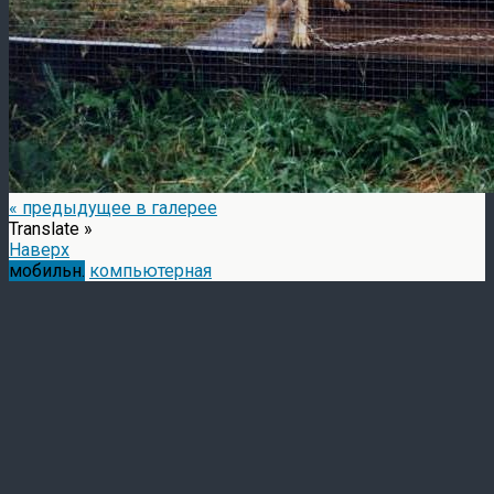
« предыдущее в галерее
Translate »
Наверх
мобильн.
компьютерная