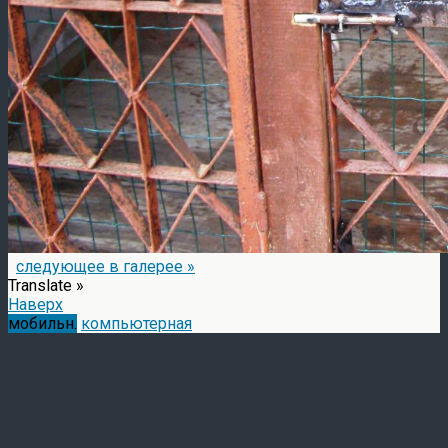
следующее в галерее »
Translate »
Наверх
мобильн.
компьютерная