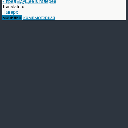
« предыдущее в галерее
Translate »
Наверх
мобильн.
компьютерная