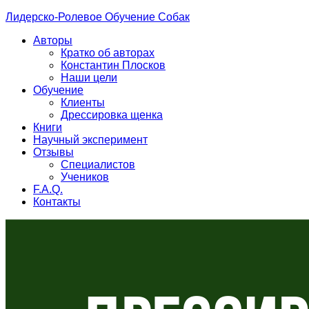
Лидерско-Ролевое Обучение Собак
Авторы
Кратко об авторах
Константин Плосков
Наши цели
Обучение
Клиенты
Дрессировка щенка
Книги
Научный эксперимент
Отзывы
Специалистов
Учеников
F.A.Q.
Контакты