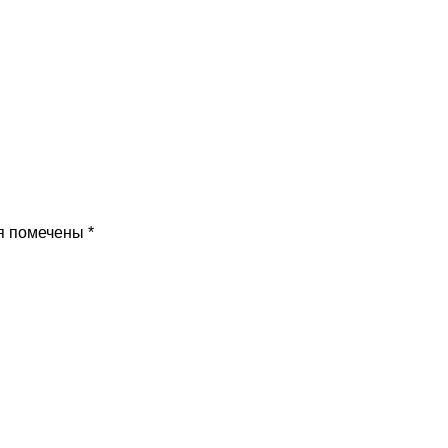
я помечены
*