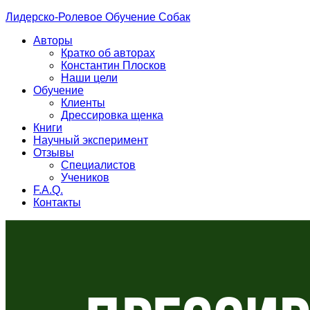
Лидерско-Ролевое Обучение Собак
Авторы
Кратко об авторах
Константин Плосков
Наши цели
Обучение
Клиенты
Дрессировка щенка
Книги
Научный эксперимент
Отзывы
Специалистов
Учеников
F.A.Q.
Контакты