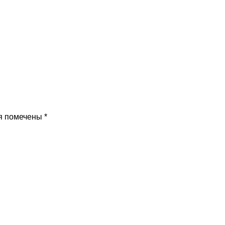
я помечены
*