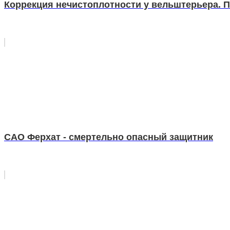
Коррекция нечистоплотности у вельштерьера. 
САО Ферхат - смертельно опасный защитник