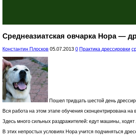
Среднеазиатская овчарка Нора — д
Константин Плосков
05.07.2013
0
Практика дрессировки
с
Пошел тридцать шестой день дресси
Вся работа на этом этапе обучения сконцентрирована на 
Здесь много сильных раздражителей: едут машины, ходят 
В этих непростых условиях Нора учится подчиняться дре