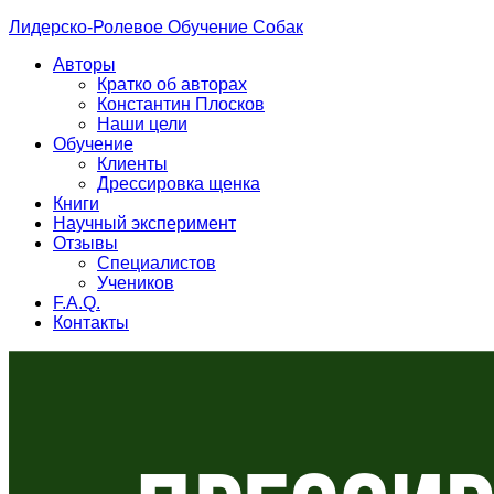
Лидерско-Ролевое Обучение Собак
Авторы
Кратко об авторах
Константин Плосков
Наши цели
Обучение
Клиенты
Дрессировка щенка
Книги
Научный эксперимент
Отзывы
Специалистов
Учеников
F.A.Q.
Контакты