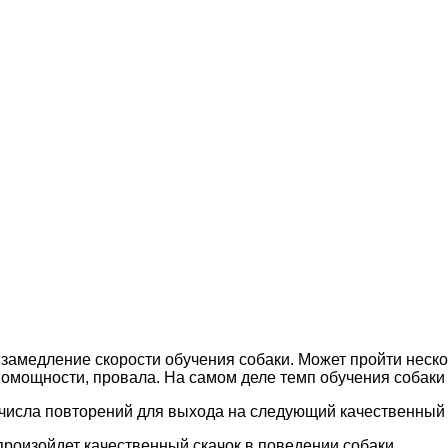
амедление скорости обучения собаки. Может пройти нескол
омощности, провала. На самом деле темп обучения собаки
числа повторений для выхода на следующий качественный 
роизойдет качественный скачок в поведении собаки.