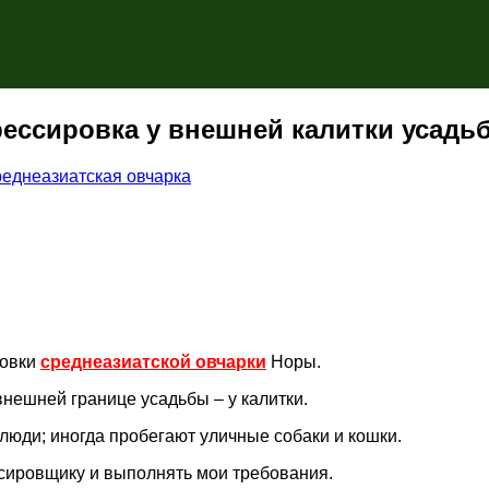
рессировка у внешней калитки усадь
реднеазиатская овчарка
ровки
среднеазиатской овчарки
Норы.
внешней границе усадьбы – у калитки.
люди; иногда пробегают уличные собаки и кошки.
ссировщику и выполнять мои требования.