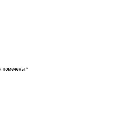
я помечены
*