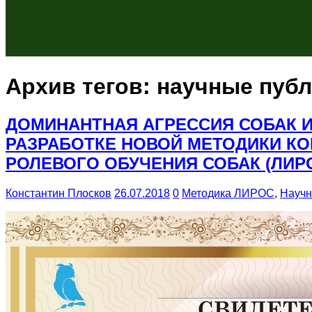
Архив тегов:
научные пуб
ДОМИНАНТНАЯ АГРЕССИЯ СОБАК 
РАЗРАБОТКЕ НОВОЙ МЕТОДИКИ КО
РОЛЕВОГО ОБУЧЕНИЯ СОБАК (ЛИР
Константин Плосков
26.07.2018
0
Методика ЛИРОС
,
Научн