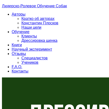
Лидерско-Ролевое Обучение Собак
Авторы
Кратко об авторах
Константин Плосков
Наши цели
Обучение
Клиенты
Дрессировка щенка
Книги
Научный эксперимент
Отзывы
Специалистов
Учеников
F.A.Q.
Контакты