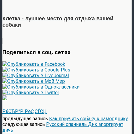
Клетка - лучшее место для отдыха вашей
собаки
Поделиться в соц. сетях
РќСЂР°РІРёС‚СЃСЏ
предыдущая запись
Как приучить собаку к наморднику
следующая запись
Русский спаниель Дик апортирует
дичь