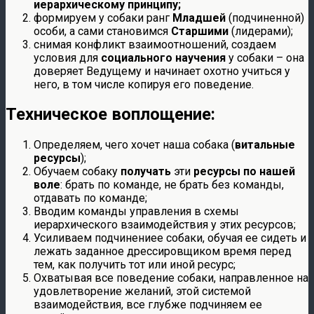
иерархическому принципу;
формируем у собаки ранг
Младшей
(подчиненной)
особи, а сами становимся
Старшими
(лидерами);
снимая конфликт взаимоотношений, создаем
условия для
социального научения
у собаки – она
доверяет Ведущему и начинает охотно учиться у
него, в том числе копируя его поведение.
Техническое воплощение:
Определяем, чего хочет наша собака (
витальные
ресурсы
);
Обучаем собаку
получать
эти
ресурсы по нашей
воле
: брать по команде, не брать без команды,
отдавать по команде;
Вводим команды управления в схемы
иерархического взаимодействия у этих ресурсов;
Усиливаем подчинениее собаки, обучая ее сидеть и
лежать заданное дрессировщиком время перед
тем, как получить тот или иной ресурс;
Охватывая все поведение собаки, направленное на
удовлетворение желаний, этой системой
взаимодействия, все глубже подчиняем ее