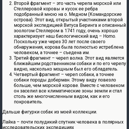
Второй фрагмент – это часть черепа морской или
Стеллеровой коровы и кусок ее ребра
подобранный мною на о. Медном (Командорские
острова). Этот вид, открытый участниками второй
морской экспедицией Витуса Беринга и описанный
зоологом Стеллером в 1741 году, очень хорошо
характеризует наш биологический вид – Homo.
Поскольку уже через 30 лет после своего
обнаружения, корова была полностью истреблена
человеком, а точнее – съедена им.
Третий фрагмент – череп волка. Этот вид является
ближайшим родственником собаки и по его черепу
видно, насколько мощным был его обладатель.
Четвертый фрагмент – череп собаки, а точнее
собаки породы доберман. Этому виду повезло
больше, чем морской корове. Вместе с человеком
он заселил все климатические зоны земли и стал
столь же многочисленным видом, как и его
покровитель.
Дальше фигурки собак из моей коллекции.
Лайка – почти полудикий спутник человека в полярных
исследовательских экспедициях