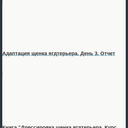
Адаптация щенка ягдтерьера. День 3. Отчет
Книга "Дрессировка щенка ягдтерьера. Курс