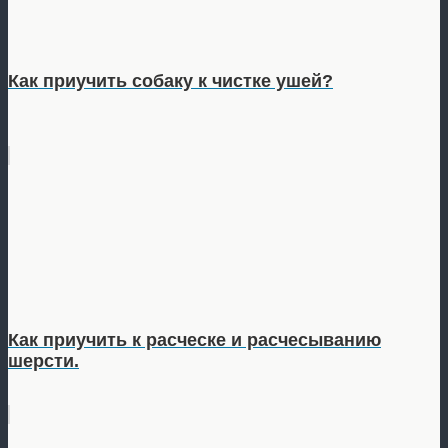
Как приучить собаку к чистке ушей?
Как приучить к расческе и расчесыванию
шерсти.