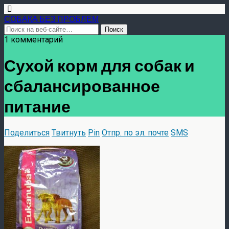
СОБАКА БЕЗ ПРОБЛЕМ
1 комментарий
Сухой корм для собак и
сбалансированное
питание
Поделиться
Твитнуть
Pin
Отпр. по эл. почте
SMS