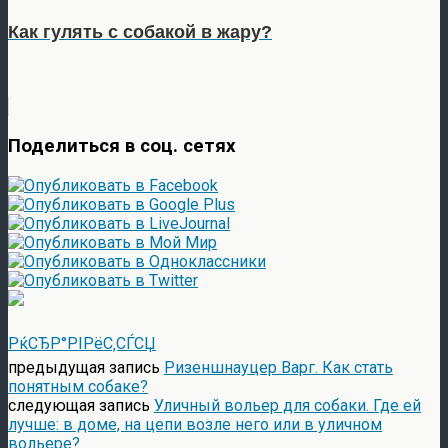
Как гулять с собакой в жару?
Поделиться в соц. сетях
РќСЂР°РІРёС‚СЃСЏ
предыдущая запись
Ризеншнауцер Варг. Как стать
понятным собаке?
следующая запись
Уличный вольер для собаки. Где ей
лучше: в доме, на цепи возле него или в уличном
вольере?