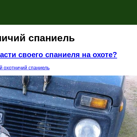
ничий спаниель
сти своего спаниеля на охоте?
й охотничий спаниель