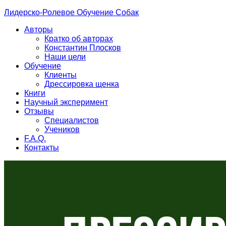
Лидерско-Ролевое Обучение Собак
Авторы
Кратко об авторах
Константин Плосков
Наши цели
Обучение
Клиенты
Дрессировка щенка
Книги
Научный эксперимент
Отзывы
Специалистов
Учеников
F.A.Q.
Контакты