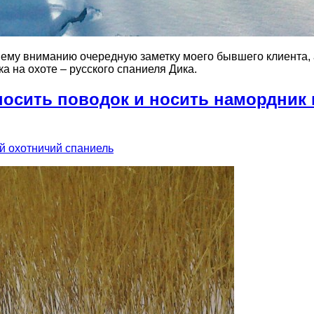
ему вниманию очередную заметку моего бывшего клиента, а
 на охоте – русского спаниеля Дика.
носить поводок и носить намордник 
й охотничий спаниель