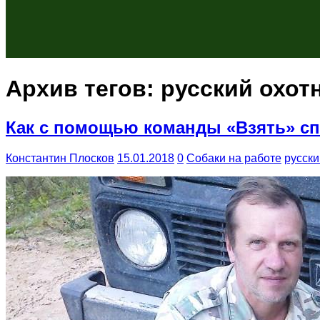
Архив тегов:
русский охот
Как с помощью команды «Взять» спа
Константин Плосков
15.01.2018
0
Собаки на работе
русски