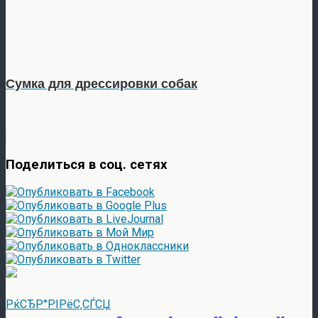
Сумка для дрессировки собак
Поделиться в соц. сетях
РќСЂР°РІРёС‚СЃСЏ