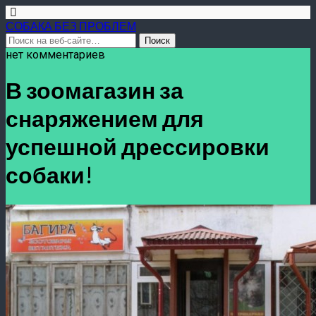
СОБАКА БЕЗ ПРОБЛЕМ
нет комментариев
В зоомагазин за
снаряжением для
успешной дрессировки
собаки!