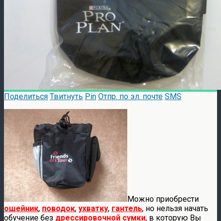
Поделиться
Твитнуть
Pin
Отпр. по эл. почте
SMS
Можно приобрести
ошейник
,
поводок
,
ухватку
,
гантель
, но нельзя начать
обучение без
дрессировочной сумки
, в которую Вы