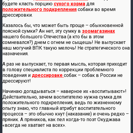
будете класть порцию
сухого корма
для
положительного подкрепления
собаки во время
дрессировки.
Казалось бы, что может быть проще – обыкновенной
поясной сумки? Ан нет, эту сумку в
зоомагазинах
нашего большого Отечества (а кто бы в этом
сомневался?) днем с огнем не сыщешь! Не выпускает
наш могучий ВПК такую мелочь! Не стратегического она
назначения.
А раз не выпускает, то первая мысль, которая приходит
в голову специалиста по коррекции проблемного
поведения и
дрессировке
собак – собак в России не
дрессируют!
Начинаю догадываться – наверное их «воспитывают»!
Действительно, зачем воспитателю нужна сумка для
положительного подкрепления, ведь по жизненному
опыту знаю, что главный атрибут воспитательного
процесса – это обычно кнут (наказание) и очень редко –
пряник. А пряников, как пел когда-то поэт Окуджава
«всегда не хватает на всех».