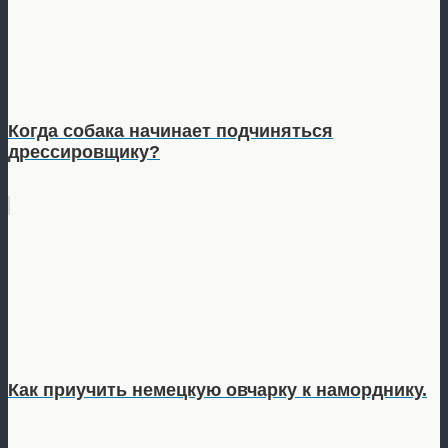
Когда собака начинает подчиняться
дрессировщику?
Как приучить немецкую овчарку к наморднику.