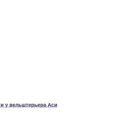
и у вельштерьера Аси