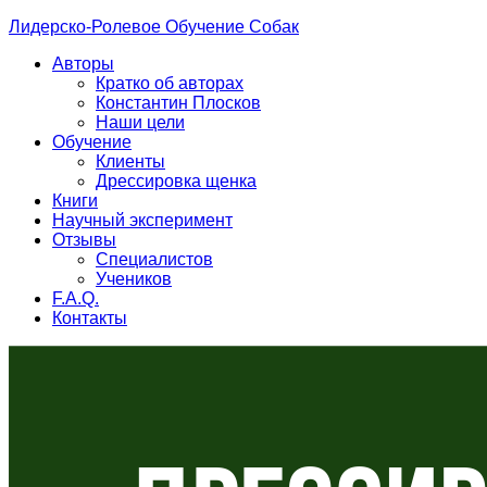
Лидерско-Ролевое Обучение Собак
Авторы
Кратко об авторах
Константин Плосков
Наши цели
Обучение
Клиенты
Дрессировка щенка
Книги
Научный эксперимент
Отзывы
Специалистов
Учеников
F.A.Q.
Контакты