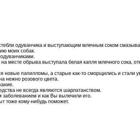
 стебли одуванчика и выступающим млечным соком смазыва
ию моих собак.
 одуванчиками.
да на месте обрыва выступала белая капля млечного сока, 
ся новые папилломы, а старые как-то сморщились и стали у
на нежно розового цвета.
вание.
едства не всегда являются шарлатанством.
 заболеванием и как Вы вылечили его.
т тоже кому-нибудь поможет.