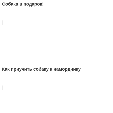
Собака в подарок!
Как приучить собаку к наморднику