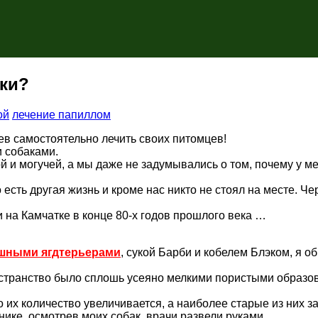
аки?
ой
лечение папиллом
ев самостоятельно лечить своих питомцев!
и собаками.
ой и могучей, а мы даже не задумывались о том, почему у м
есть другая жизнь и кроме нас никто не стоял на месте. Че
 на Камчатке в конце 80-х годов прошлого века …
шными ягдтерьерами
, сукой Барби и кобелем Блэком, я об
ространство было сплошь усеяно мелкими пористыми образо
 их количество увеличивается, а наиболее старые из них з
инике, осмотрев моих собак, врачи развели руками …