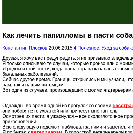
Как лечить папилломы в пасти соб
Константин Плосков
20.06.2015
4
Полезное
,
Уход за собак
Друзья, я хочу вас предупредить, я не призываю владельц
Я только описываю те случаи, которые произошли с моим
Я родом из той эпохи, когда наша страна казалась огромн
банальных заболеваний.
Сейчас другое время. Границы открылись и мы узнали, что 
нам, так и нашим питомцам.
Вот один из случаев, произошедших с моими ягдтерьерами
Однажды, во время одной из прогулок со своими
бесстра
они поборятся с ухваткой или принесут мне гантель.
Осмотрев их пасти, я ужаснулся – все окологлоточное п
прикосновении.
Всю следующую неделю я наблюдал за ними и заметил, что
Я побежал к
ветеринарам
. В городской ветеринарной кл