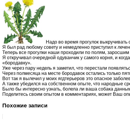
Надо во время прогулок выкручивать
Я был рад любому совету и немедленно приступил к лечен
Теперь все прогулки наши проходили по полям, заросшим
Я откручивал очередной одуванчик у самого корня, и ког
«бородавку».
Уже через пару недель я заметил, что перестали появлять
Через полмесяца на месте бородавок остались только пят
Вот так я вылечил у моих ягдтерьеров это опасное заболе
А также убедился на собственном опыте, что народные ср
Было бы интересно узнать, болела ли ваша собака данным
Поделитесь своим опытом в комментариях, может Ваш опы
Похожие записи