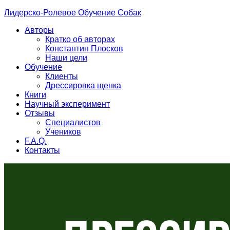
Лидерско-Ролевое Обучение Собак
Авторы
Кратко об авторах
Константин Плосков
Наши цели
Обучение
Клиенты
Дрессировка щенка
Книги
Научный эксперимент
Отзывы
Специалистов
Учеников
F.A.Q.
Контакты