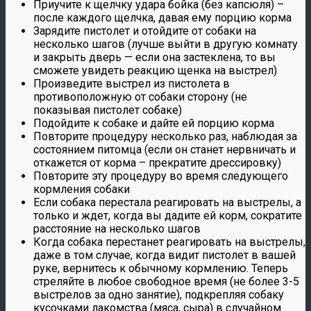
Приучите к щелчку удара бойка (без капсюля) –
после каждого щелчка, давая ему порцию корма
Зарядите пистолет и отойдите от собаки на
несколько шагов (лучше выйти в другую комнату
и закрыть дверь — если она застеклена, то вы
сможете увидеть реакцию щенка на выстрел)
Произведите выстрел из пистолета в
противоположную от собаки сторону (не
показывая пистолет собаке)
Подойдите к собаке и дайте ей порцию корма
Повторите процедуру несколько раз, наблюдая за
состоянием питомца (если он станет нервничать и
откажется от корма – прекратите дрессировку)
Повторите эту процедуру во время следующего
кормления собаки
Если собака перестала реагировать на выстрелы, а
только и ждет, когда вы дадите ей корм, сократите
расстояние на несколько шагов
Когда собака перестанет реагировать на выстрелы,
даже в том случае, когда видит пистолет в вашей
руке, вернитесь к обычному кормлению. Теперь
стреляйте в любое свободное время (не более 3-5
выстрелов за одно занятие), подкрепляя собаку
кусочками лакомства (мяса, сыра) в случайном