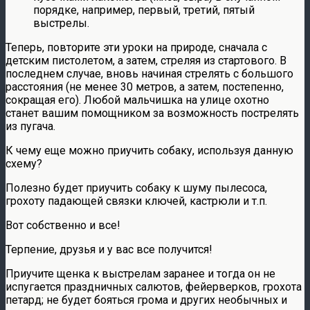
порядке, например, первый, третий, пятый
выстрелы.
Теперь, повторите эти уроки на природе, сначала с
детским пистолетом, а затем, стреляя из стартового. В
последнем случае, вновь начиная стрелять с большого
расстояния (не менее 30 метров, а затем, постепенно,
сокращая его). Любой мальчишка на улице охотно
станет вашим помощником за возможность пострелять
из пугача.
К чему еще можно приучить собаку, используя данную
схему?
Полезно будет приучить собаку к шуму пылесоса,
грохоту падающей связки ключей, кастрюли и т.п.
Вот собственно и все!
Терпение, друзья и у вас все получится!
Приучите щенка к выстрелам заранее и тогда он не
испугается праздничных салютов, фейерверков, грохота
петард; не будет бояться грома и других необычных и