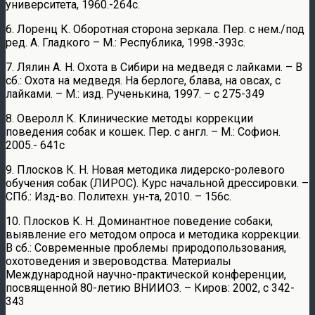
университета, 1960.-264с.
6. Лоренц К. Оборотная сторона зеркала. Пер. с нем./под
ред. А. Гладкого – М.: Республика, 1998.-393с.
7. Лялин А. Н. Охота в Сибири на медведя с лайками. – В
сб.: Охота на медведя. На берлоге, блава, на овсах, с
лайками. – М.: изд. Рученькина, 1997. – с 275-349
8. Оверолл К. Клинические методы коррекции
поведения собак и кошек. Пер. с англ. – М.: Софион.
2005.- 641с
9. Плосков К. Н. Новая методика лидерско-ролевого
обучения собак (ЛИРОС). Курс начальной дрессировки. –
СПб.: Изд-во. Политехн. ун-та, 2010. – 156с.
10. Плосков К. Н. Доминантное поведение собаки,
выявление его методом опроса и методика коррекции.
В сб.: Современные проблемы природопользования,
охотоведения и звероводства. Материалы
Международной научно-практической конференции,
посвященной 80-летию ВНИИОЗ. – Киров: 2002, с 342-
343