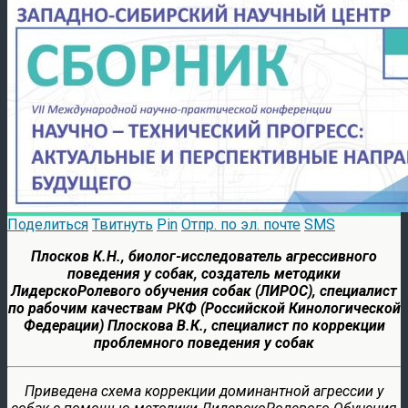
Поделиться
Твитнуть
Pin
Отпр. по эл. почте
SMS
Плосков К.Н., биолог-исследователь агрессивного
поведения у собак, создатель методики
ЛидерскоРолевого обучения собак (ЛИРОС), специалист
по рабочим качествам РКФ (Российской Кинологической
Федерации) Плоскова В.К., специалист по коррекции
проблемного поведения у собак
Приведена схема коррекции доминантной агрессии у