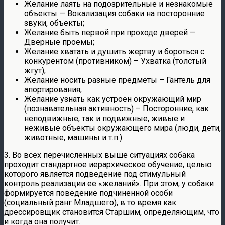
Желание лаять на подозрительные и незнакомые
объекты — Вокализация собаки на посторонние
звуки, объекты;
Желание быть первой при проходе дверей —
Дверные проемы;
Желание хватать и душить жертву и бороться с
конкурентом (противником) – Ухватка (толстый
жгут);
Желание носить разные предметы – Гантель для
апортирования;
Желание узнать как устроен окружающий мир
(познавательная активность) – Посторонние, как
неподвижные, так и подвижные, живые и
неживые объекты окружающего мира (люди, дети,
животные, машины и т.п.).
3. Во всех перечисленных выше ситуациях собака
проходит стандартное иерархическое обучение, целью
которого является подведение под стимульный
контроль реализации ее «желаний». При этом, у собаки
формируется поведение подчиненной особи
(социальный ранг Младшего), в то время как
дрессировщик становится Старшим, определяющим, что
и когда она получит.