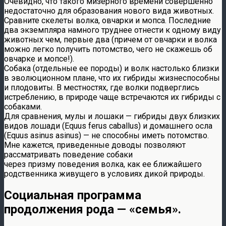
Очевидно, что такого мизерного времени совершенно
недостаточно для образования нового вида животных.
Сравните скелеты волка, овчарки и мопса. Последние
два экземпляра намного труднее отнести к одному виду
животных чем, первые два (причем от овчарки и волка
можно легко получить потомство, чего не скажешь об
овчарке и мопсе!).
Собака (отдельные ее породы) и волк настолько близки
в эволюционном плане, что их гибриды жизнеспособны
и плодовиты. В местностях, где волки подверглись
истреблению, в природе чаще встречаются их гибриды с
собаками.
Для сравнения, мулы и лошаки — гибриды двух близких
видов лошади (Equus ferus caballus) и домашнего осла
(Equus asinus asinus) — не способны иметь потомство.
Мне кажется, приведенные доводы позволяют
рассматривать поведение собаки
через призму поведения волка, как ее ближайшего
родственника живущего в условиях дикой природы.
Социальная программа
продолжения рода — «семья».