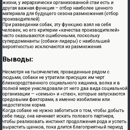
жизни, у иерархически организованной стаи есть и
другая важная функция – отбор наиболее ценного
материала для будущего сезона размножения (отбор
производителей).
При разведении собак, эту функцию взял на себя
человек, но его критерии «качества производителей»
часто оказываются ошибочными, поскольку
супердоминанты (собаки-лидеры) с наибольшей
вероятностью исключаются из размножения.
Выводы:
Несмотря на тысячелетия, проведенные рядом с
людьми, собаки не утратили присущих им черт
близкородственного социального хищника, волка и в
полной мере унаследовали от него два вида социальной
организации — «семью» и «стаю», которые запускаются
средовыми факторами, а именно изобилием или
недостатком корма.
Когда собаке не нужно заботиться о том, чтобы добыть
себе пищу, она начинает искать полового партнера,
чтобы реализовать инстинкт продолжения рода и успеть
вырастить щенков, пока длится благоприятный период