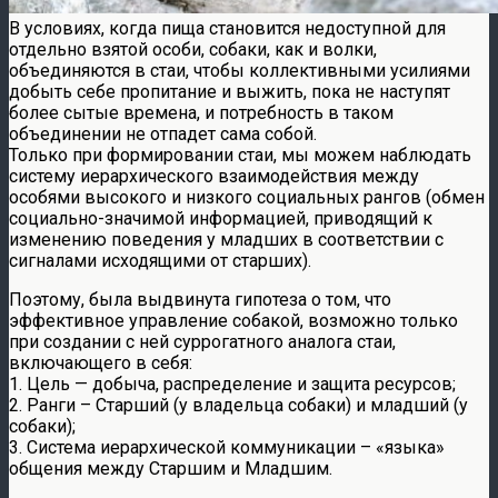
В условиях, когда пища становится недоступной для
отдельно взятой особи, собаки, как и волки,
объединяются в стаи, чтобы коллективными усилиями
добыть себе пропитание и выжить, пока не наступят
более сытые времена, и потребность в таком
объединении не отпадет сама собой.
Только при формировании стаи, мы можем наблюдать
систему иерархического взаимодействия между
особями высокого и низкого социальных рангов (обмен
социально-значимой информацией, приводящий к
изменению поведения у младших в соответствии с
сигналами исходящими от старших).
Поэтому, была выдвинута гипотеза о том, что
эффективное управление собакой, возможно только
при создании с ней суррогатного аналога стаи,
включающего в себя:
1. Цель — добыча, распределение и защита ресурсов;
2. Ранги – Старший (у владельца собаки) и младший (у
собаки);
3. Система иерархической коммуникации – «языка»
общения между Старшим и Младшим.