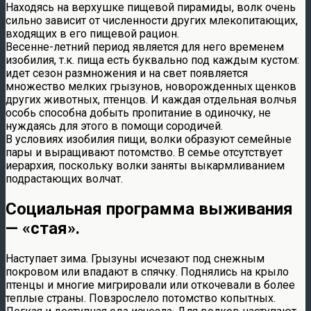
Находясь на верхушке пищевой пирамиды, волк очень
сильно зависит от численности других млекопитающих,
входящих в его пищевой рацион.
Весенне-летний период является для него временем
изобилия, т.к. пища есть буквально под каждым кустом:
идет сезон размножения и на свет появляется
множество мелких грызунов, новорожденных щенков
других животных, птенцов. И каждая отдельная волчья
особь способна добыть пропитание в одиночку, не
нуждаясь для этого в помощи сородичей.
В условиях изобилия пищи, волки образуют семейные
пары и выращивают потомство. В семье отсутствует
иерархия, поскольку волки заняты выкармливанием
подрастающих волчат.
Социальная программа выживания
— «стая».
Наступает зима. Грызуны исчезают под снежным
покровом или впадают в спячку. Поднялись на крыло
птенцы и многие мигрировали или откочевали в более
теплые страны. Повзрослело потомство копытных.