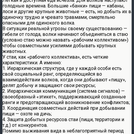
Легкая и доступная еда исчезла. Для волков наступают
голодные времена. Большие «банки» пищи — кабаны,
лоси и другие крупные животные — есть, но добыть их в
одиночку трудно и чревато травмами, смертельно
опасными для одинокого волка.
В ситуации реальной угрозы своему существованию —
гибели от голода, волки начинают объединяться в стаю
(условно стаю можно назвать «рабочим коллективом»)
чтобы совместными усилиями добывать крупных
животных.
У стаи, как «рабочего коллектива», есть четкие
характеристики. А именно:
1. Иерархическая структура, где у каждой особи есть
свой социальный ранг, определяющийся во
взаимодействии волков, когда они добывают «пищу»,
делят добычу и защищают свои ресурсы;
2. Иерархическая коммуникация (система сигналов) —
своеобразный «этикет», поддерживающий созданные
ранги и предотвращающий возникновение конфликтов;
3. Координация совместных действий при добывании
пищи — охоте на дичь;
4. Защита добытых ресурсов стаи (пищи, территории и
т.д.) от конкурентов.
Помимо выживания вида в неблагоприятный период